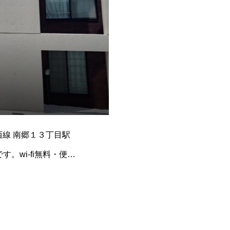
西線 南郷１３丁目駅
。wi-fi無料・便利