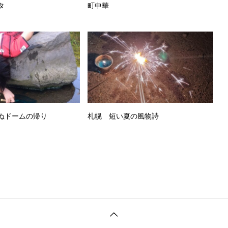
タ
町中華
ぬドームの帰り
札幌 短い夏の風物詩