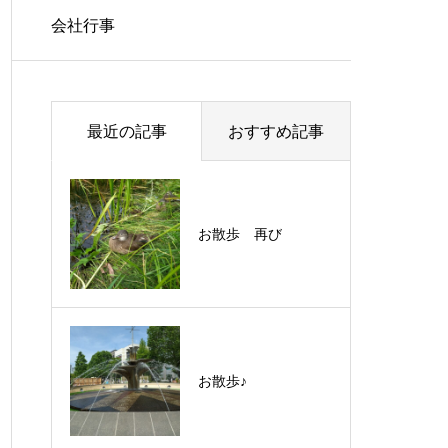
会社行事
最近の記事
おすすめ記事
お散歩 再び
暑い中お疲れ様です
令和4年4月4日月曜
お散歩♪
日、辞令交付式を執
り行いました。