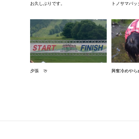
お久しぶりです。
トノサマバッ
夕張 🍈
興奮冷めやら